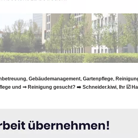
ilienbetreuung, Gebäudemanagement, Gartenpflege, Reinig
ege und ⇒ Reinigung gesucht? ➡️ Schneider.kiwi, Ihr ☑️ Hau