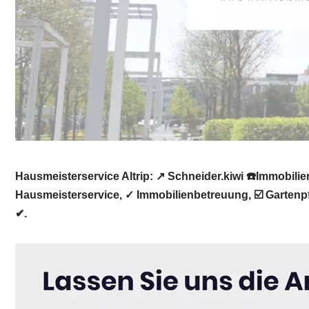
Hausmeisterservice Altrip: ↗️ Schneider.kiwi ☎️Immob
Hausmeisterservice, ✓ Immobilienbetreuung, ☑️ Gartenpfl
✔.