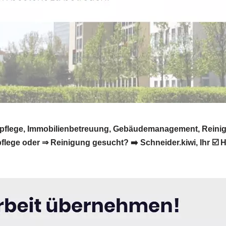
tenpflege, Immobilienbetreuung, Gebäudemanagement, Reini
ege oder ⇒ Reinigung gesucht? ➡️ Schneider.kiwi, Ihr ☑️ H