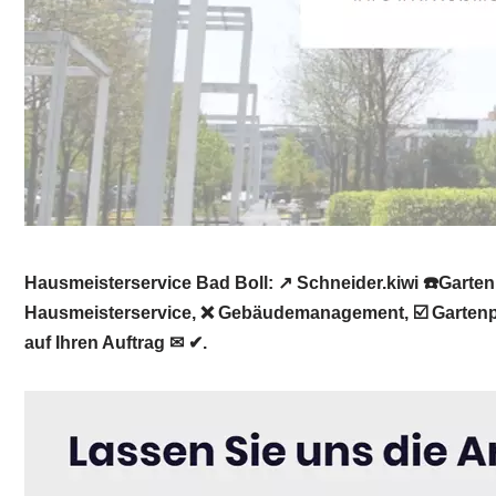
Hausmeisterservice Bad Boll: ↗️ Schneider.kiwi ☎️Gar
Hausmeisterservice, ❌ Gebäudemanagement, ☑️ Gartenpfl
auf Ihren Auftrag ✉ ✔.