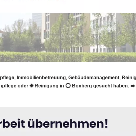
enpflege, Immobilienbetreuung, Gebäudemanagement, Reini
flege oder ✹ Reinigung in ⭕ Boxberg gesucht haben: ➡️ Sch