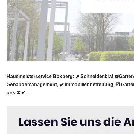
Hausmeisterservice Boxberg: ↗️ Schneider.kiwi ☎️Gart
Gebäudemanagement, ✔️ Immobilienbetreuung, ☑️ Gartenp
uns ✉ ✔.