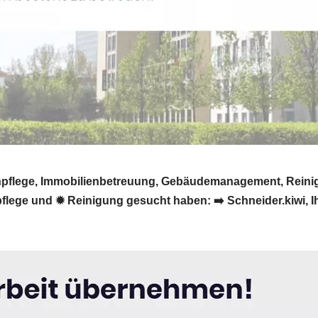
rtenpflege, Immobilienbetreuung, Gebäudemanagement, Rein
ege und ✹ Reinigung gesucht haben: ➡️ Schneider.kiwi, Ihr