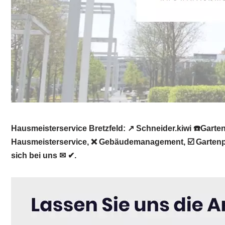
Hausmeisterservice Bretzfeld: ↗️ Schneider.kiwi ☎️Ga
Hausmeisterservice, ❌ Gebäudemanagement, ☑️ Gartenpfl
sich bei uns ✉ ✔.