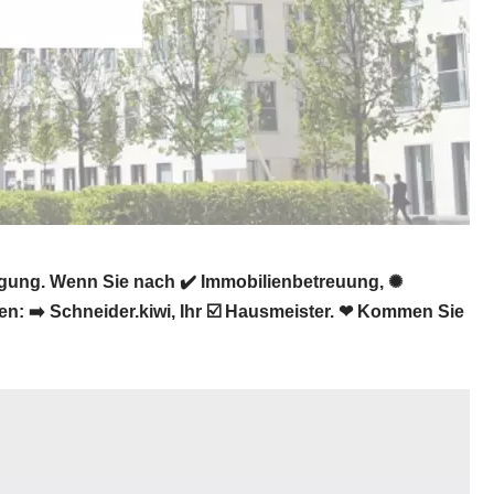
igung. Wenn Sie nach ✔️ Immobilienbetreuung, ✺
: ➡️ Schneider.kiwi, Ihr ☑️ Hausmeister. ❤ Kommen Sie