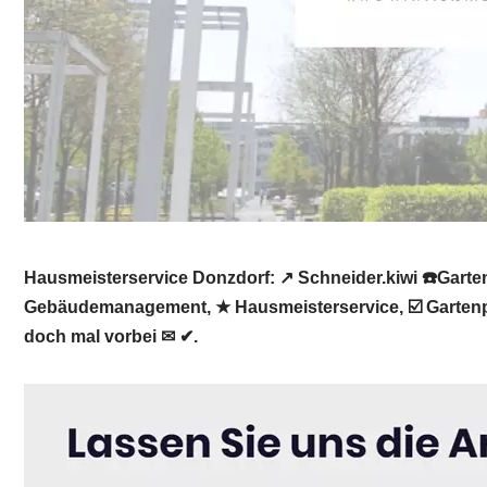
Hausmeisterservice Donzdorf: ↗️ Schneider.kiwi ☎️Gar
Gebäudemanagement, ★ Hausmeisterservice, ☑️ Gartenpf
doch mal vorbei ✉ ✔.