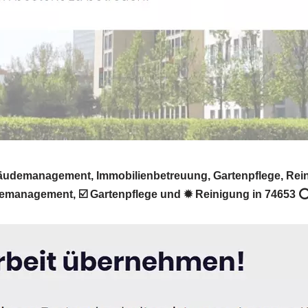
äudemanagement, Immobilienbetreuung, Gartenpflege, Reinig
emanagement, ☑️ Gartenpflege und ✹ Reinigung in 74653 ⭕ 