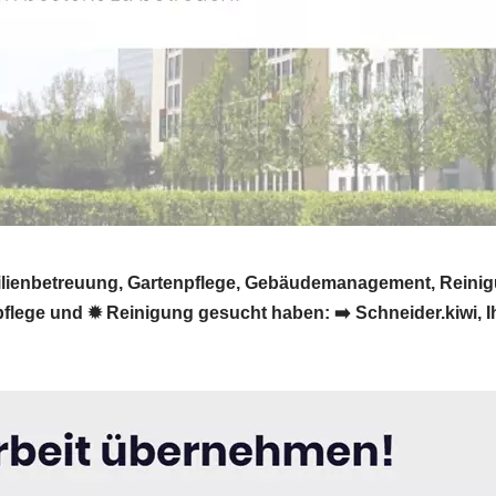
obilienbetreuung, Gartenpflege, Gebäudemanagement, Reini
ege und ✹ Reinigung gesucht haben: ➡️ Schneider.kiwi, Ihr