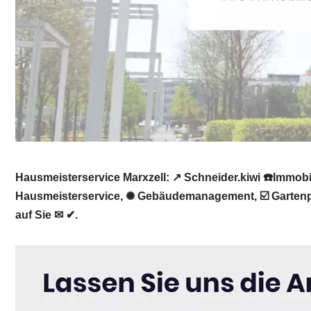
Hausmeisterservice Marxzell: ↗️ Schneider.kiwi ☎️Imm
Hausmeisterservice, ✺ Gebäudemanagement, ☑️ Gartenpfl
auf Sie ✉ ✔.