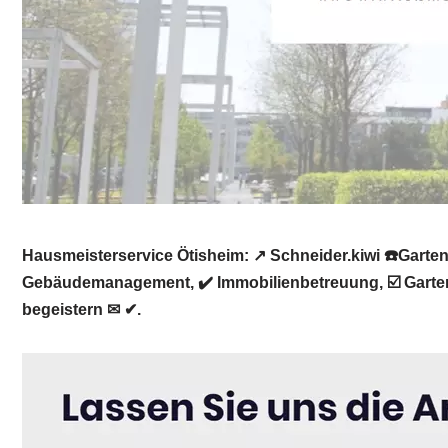
Hausmeisterservice Ötisheim: ↗️ Schneider.kiwi ☎️Gar
Gebäudemanagement, ✔️ Immobilienbetreuung, ☑️ Gartenp
begeistern ✉ ✔.