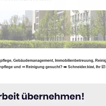
tenpflege, Gebäudemanagement, Immobilienbetreuung, Reini
flege und ⇒ Reinigung gesucht? ➡️ Schneider.kiwi, Ihr ☑️