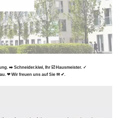
. ➡️ Schneider.kiwi, Ihr ☑️ Hausmeister. ✓
. ❤ Wir freuen uns auf Sie ✉ ✔.