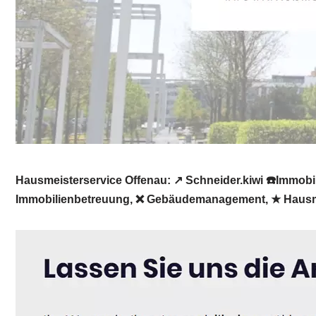
Hausmeisterservice Offenau: ↗️ Schneider.kiwi ☎️Immobi
Immobilienbetreuung, ❌ Gebäudemanagement, ★ Hausmeis