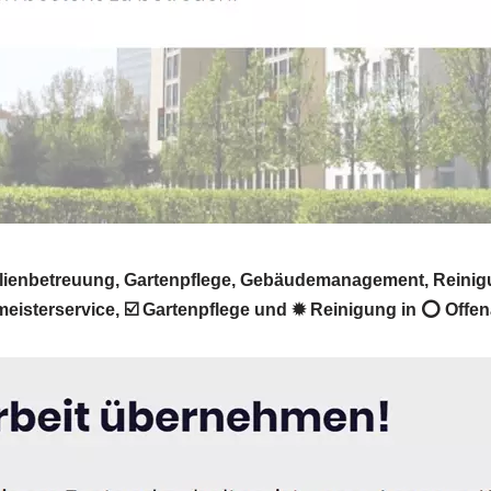
lienbetreuung, Gartenpflege, Gebäudemanagement, Reinigung
terservice, ☑️ Gartenpflege und ✹ Reinigung in ⭕ Offenau