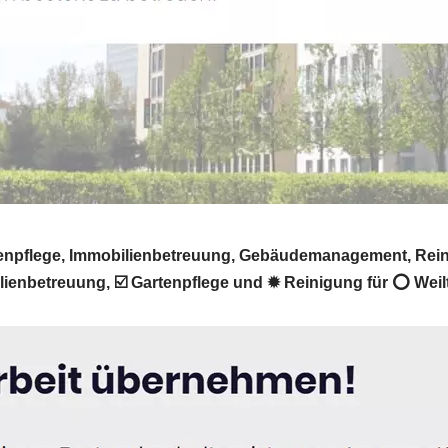
tenpflege, Immobilienbetreuung, Gebäudemanagement, Reinig
nbetreuung, ☑️ Gartenpflege und ✹ Reinigung für ⭕ Weilti