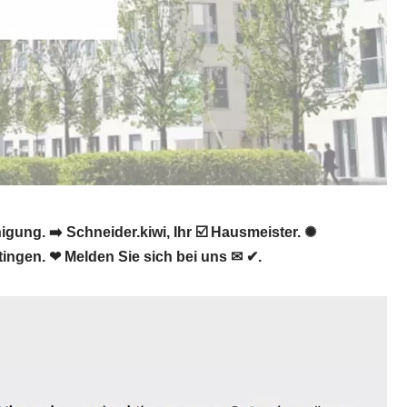
ung. ➡️ Schneider.kiwi, Ihr ☑️ Hausmeister. ✺
ngen. ❤ Melden Sie sich bei uns ✉ ✔.