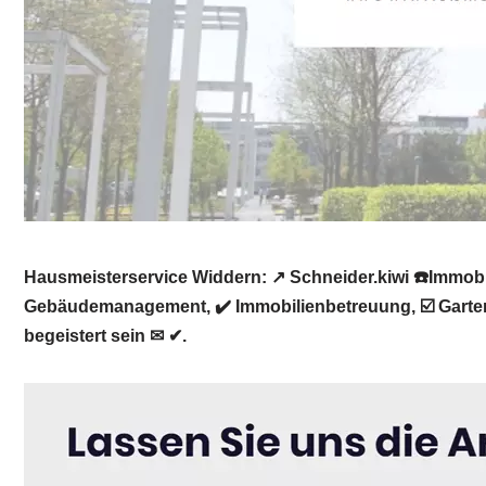
Hausmeisterservice Widdern: ↗️ Schneider.kiwi ☎️Immo
Gebäudemanagement, ✔️ Immobilienbetreuung, ☑️ Gartenp
begeistert sein ✉ ✔.