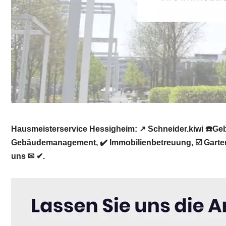
Hausmeisterservice Hessigheim: ↗️ Schneider.kiwi ☎️G
Gebäudemanagement, ✔️ Immobilienbetreuung, ☑️ Garten
uns ✉ ✔.