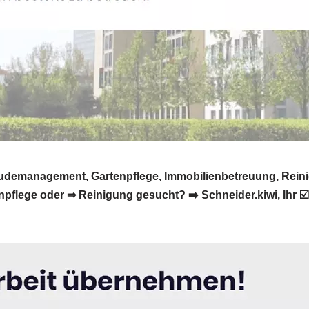
bäudemanagement, Gartenpflege, Immobilienbetreuung, Rein
lege oder ⇒ Reinigung gesucht? ➡️ Schneider.kiwi, Ihr ☑️ 