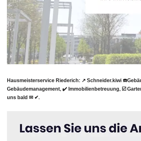
Hausmeisterservice Riederich: ↗️ Schneider.kiwi ☎️Ge
Gebäudemanagement, ✔️ Immobilienbetreuung, ☑️ Gartenpf
uns bald ✉ ✔.