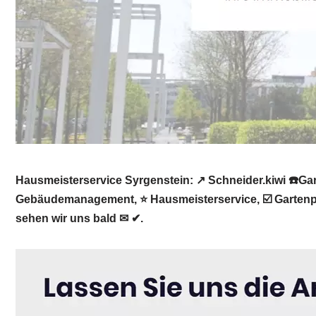
Hausmeisterservice Syrgenstein: ↗️ Schneider.kiwi ☎️
Gebäudemanagement, ⭐ Hausmeisterservice, ☑️ Gartenpfl
sehen wir uns bald ✉ ✔.