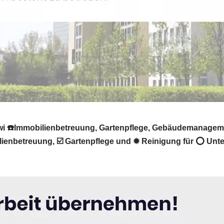
i ☎️Immobilienbetreuung, Gartenpflege, Gebäudemanagement,
enbetreuung, ☑️ Gartenpflege und ✹ Reinigung für ⭕ Unter