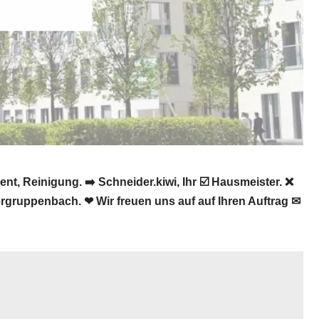
 Reinigung. ➡️ Schneider.kiwi, Ihr ☑️ Hausmeister. ❌
gruppenbach. ❤ Wir freuen uns auf auf Ihren Auftrag ✉